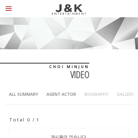
CHOI MINJUN
VIDEO
ALL SUMMARY
AGENT ACTOR
BIOGRAPHY
GALLERY
Total 0 /
1
게시물이 없습니다.