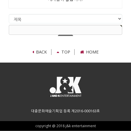
검
색
검
대
색
상
어
필
수
BACK
TOP
HOME
대중문화예술기획업 등록 제2016-000163호
copyright @ 2018 j&k entertainment