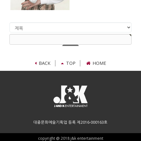
검
색
검
대
색
상
어
필
수
BACK
TOP
HOME
대중문화예술기획업 등록 제2016-000163호
copyright @ 2018 j&k entertainment