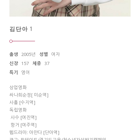
김단아 1
출생
2005년
성별
여자
신장
157
체중
37
특기
영어
상업영화
싸나희순정[ 미순역]
사흘 [수지역]
독립영화
사수 [여진역]
항거 [여주역]
웹드라마: 아만다 [단아역]
광고: 포테이토/경기도교육/청소년자살방지캠페인