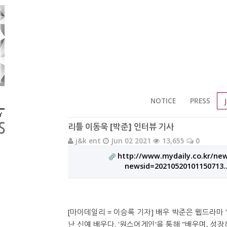
NOTICE
PRESS
Y
S
리틀 이동욱 [박준] 인터뷰 기사
j&k ent
Jun 02 2021
13,655
0
http://www.mydaily.co.kr/ne
newsid=20210520101150713
[마이데일리 = 이승록 기자] 배우 박준은 웹드라마
난 신예 배우다. '원스어게인'을 통해 "배우며, 성장