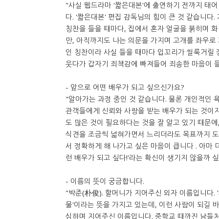
"사실 웹드라마 '짧은대본'에 출연하기 전까지 태
다. '짧은대본' 편집 감독님의 힘이 큰 것 같습니다
칭찬을 들을 때마다, 집에서 혼자 얼굴을 붉히며 
만, 아직까지도 나는 의문을 가지며 고개를 좌우로
인 칭찬이라 사실 들을 때마다 입꼬리가 씰룩거릴 
웃다가 갑자기 죄책감에 빠져들어 죄송한 마음이 들
- 앞으로 어떤 배우가 되고 싶으신가요?
"알아가는 과정 중인 것 같습니다. 물론 개인적인
관객들에게 신뢰와 사랑을 받는 배우가 되는 것이지
도 많은 것이 필요하다는 것을 잘 알고 있기 때문에
식견을 조금씩 넓혀가면서 느리더라도 목표까지 도달
서 정확하게 해 나가고 싶은 마음이 큽니다 . 아마 더
런 배우가 되고 싶다!'라는 확신이 생기지 않을까 싶
- 이름의 뜻이 궁금합니다.
"박준(朴俊). 할머니가 지어주신 외자 이름입니다. 
물'이라는 뜻을 가지고 있는데, 이런 사람이 되길 
심하며 지어주신 이름입니다. 중학교 때까진 남들처