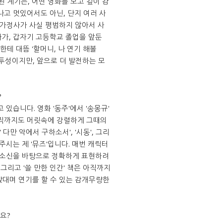
 계기는, 어떤 영화를 보고 깊이 감
나고 멋있어서도 아닌, 단지 여러 사
 가정사가 사실 평범하지 않아서 사
가, 갑자기 고등학교 졸업을 앞둔
테 대뜸 '할머니, 나 연기 해볼
투성이지만, 앞으로 더 발전하는 모
?
있습니다. 영화 '동주'에서 '송몽규'
아직까지도 머릿속에 강렬하게 그때의
' 다만 악에서 구하소서', '시동', 그리
주시는 제 '뮤즈'입니다. 매번 캐릭터
 소신을 바탕으로 정확하게 표현하려
그리고 '쓸 만한 인간' 책은 아직까지
 맞대며 연기를 할 수 있는 감개무량한
요?