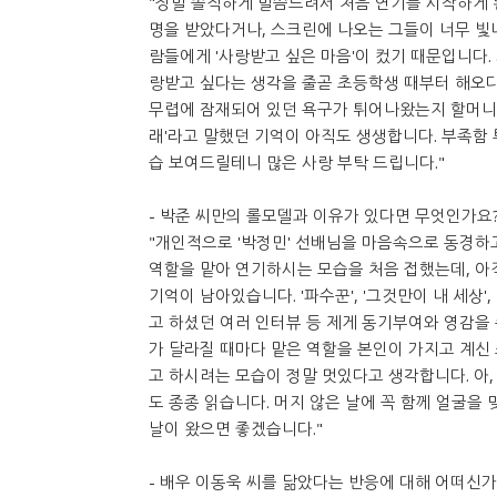
"정말 솔직하게 말씀드려서 처음 연기를 시작하게 된
명을 받았다거나, 스크린에 나오는 그들이 너무 빛
람들에게 '사랑받고 싶은 마음'이 컸기 때문입니다.
랑받고 싶다는 생각을 줄곧 초등학생 때부터 해오다
무렵에 잠재되어 있던 욕구가 튀어나왔는지 할머니한
래'라고 말했던 기억이 아직도 생생합니다. 부족함 
습 보여드릴테니 많은 사랑 부탁 드립니다."
- 박준 씨만의 롤모델과 이유가 있다면 무엇인가요
"개인적으로 '박정민' 선배님을 마음속으로 동경하고 
역할을 맡아 연기하시는 모습을 처음 접했는데, 
기억이 남아있습니다. '파수꾼', '그것만이 내 세상', 
고 하셨던 여러 인터뷰 등 제게 동기부여와 영감을 
가 달라질 때마다 맡은 역할을 본인이 가지고 계신
고 하시려는 모습이 정말 멋있다고 생각합니다. 아, 
도 종종 읽습니다. 머지 않은 날에 꼭 함께 얼굴을
날이 왔으면 좋겠습니다."
- 배우 이동욱 씨를 닮았다는 반응에 대해 어떠신가