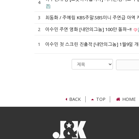
4
3
최동화 / 주예림 KBS주말.SBS미니 주연급 아역 
2
이수민 주연 영화 [내안의그놈] 100만 돌파~!!
1
이수민 첫 스크린 진출작 [내안의그놈] 1월9일 개봉
검
검
색
색
대
어
필
상
수
BACK
TOP
HOME