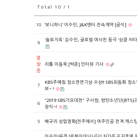
Total 10 /
1
10
‘보니하니’ 이수민, J&K엔터 전속계약 [공식]
'솔로지옥' 김수민, 글로벌 여사친 등극 '상큼 비
9
열
람
리틀 이동욱 [박준] 인터뷰 기사
중
KBS주예림 청소연연기상 수상!! SBS최동화 청
7
보~ !
"2019 SBS가요대전" 구사랑, 방탄소년단(BTS
6
장식~!
5
배규리 상업영화[전주에서] 여주인공 전격 캐스팅~
이수민/유경 [로봇이아닙니다] 차가은.김지호역