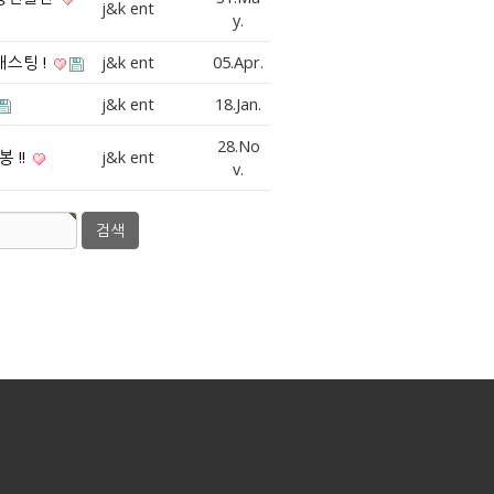
j&k ent
y.
캐스팅 !
j&k ent
05.Apr.
j&k ent
18.Jan.
28.No
 !!
j&k ent
v.