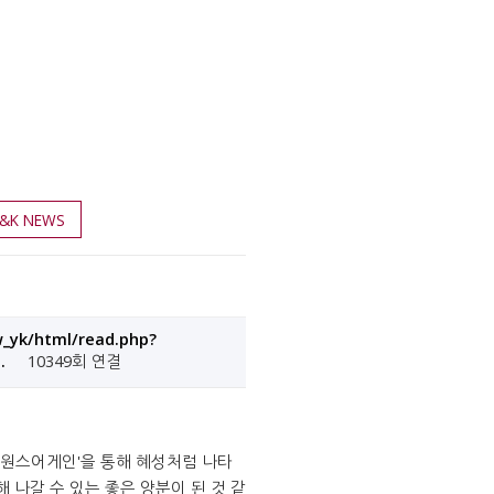
J&K NEWS
w_yk/html/read.php?
…
10349회 연결
 '원스어게인'을 통해 혜성처럼 나타
해 나갈 수 있는 좋은 양분이 된 것 같