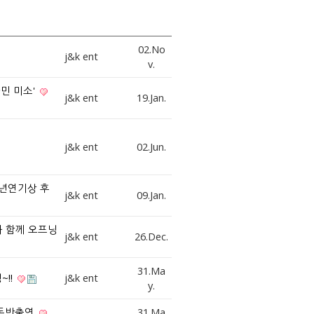
02.No
j&k ent
v.
타민 미소'
j&k ent
19.Jan.
j&k ent
02.Jun.
소년연기상 후
j&k ent
09.Jan.
)과 함께 오프닝
j&k ent
26.Dec.
31.Ma
!!
j&k ent
y.
 동반출연
31.Ma